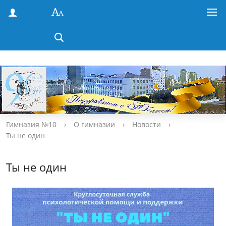
Гимназия №10
›
О гимназии
›
Новости
›
Ты не один
Ты не один