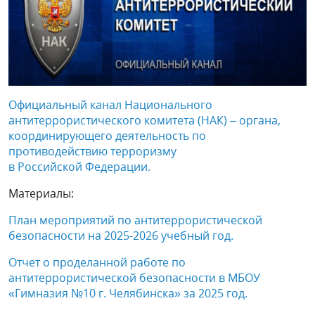
Официальный канал Национального
антитеррористического комитета (НАК) – органа,
координирующего деятельность по
противодействию терроризму
в Российской Федерации.
Материалы:
План мероприятий по антитеррористической
безопасности на 2025-2026 учебный год.
Отчет о проделанной работе по
антитеррористической безопасности в МБОУ
«Гимназия №10 г. Челябинска» за 2025 год.