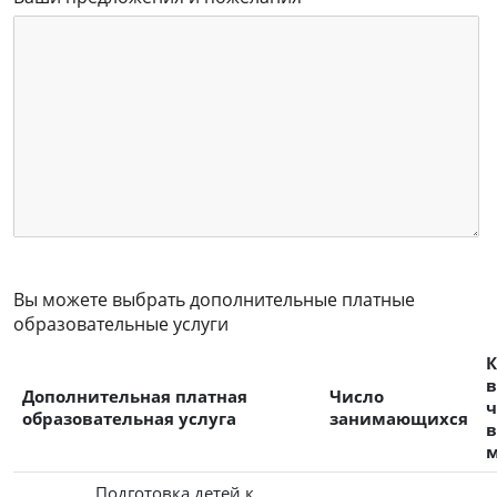
Вы можете выбрать дополнительные платные
образовательные услуги
К
в
Дополнительная платная
Число
ч
образовательная услуга
занимающихся
в
м
Подготовка детей к