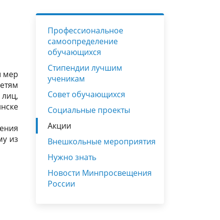
Руководство
Сетевое взаимодействие
ШСК
Нужно знать
Некоммерческий благотворительный
Профессиональное
фонд «ОПОРА»
тация
Педагогический состав
Анкетирование
Формирование профильных классов
самоопределение
обучающихся
ых
Приём обучающихся в
Вакантные места для приёма (перевода)
Штаб воспитательной работы
рабочих
образовательную организацию
Стипендии лучшим
обучающихся
ы мер
ученикам
детям
о
Организация питания в
Совет обучающихся
 лиц,
),
инске
образовательной организации
Социальные проекты
Акции
ения
му из
Внешкольные мероприятия
Нужно знать
Новости Минпросвещения
России