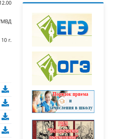
12.00
УМВД
10 г.