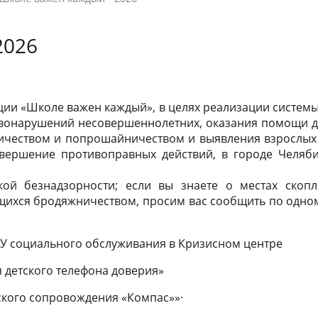
тельной организации
светская этика
специалистами
ные партнеры
 справку
Образовательные стандарты и
Контакты
Внешкольные мероприятия
Полезная информация
2026
требования
чета
город
Олимпиады и конкурсы
Государственная итоговая аттес
26
Информация об образовательн
образовательные услуги
и ответы
Финансово-хозяйственная
Программа наставничества
программах и учебных планах, 
деятельность
акции «Школе важен каждый», в целях реализации систем
программах учебных курсов,
авонарушений несовершеннолетних, оказания помощи 
и и меры поддержки
Международное сотрудничеств
чеством и попрошайничеством и выявления взрослых
предметов, дисциплин (модулей
вершение противоправных действий, в городе Челяб
ихся
годовых календарных учебных
графиках
кой безнадзорности; если вы знаете о местах скопл
щихся бродяжничеством, просим вас сообщить по одно
МБУ социального обслуживания в Кризисном центре
я детского телефона доверия»
еского сопровождения «Компас»»·