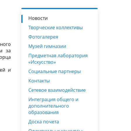
Руководство
Сетевое взаимодействие
ШСК
Нужно знать
Некоммерческий благотворительный
Новости
фонд «ОПОРА»
тация
Педагогический состав
Анкетирование
Формирование профильных классов
Творческие коллективы
ых
Приём обучающихся в
Вакантные места для приёма (перевода)
Штаб воспитательной работы
Фотогалерея
рабочих
образовательную организацию
обучающихся
ного
Музей гимназии
м за
о
Организация питания в
Предметная лаборатория
орца
),
«Искусство»
образовательной организации
ей и
Социальные партнеры
Контакты
Сетевое взаимодействие
Интеграция общего и
дополнительного
образования
Доска почета