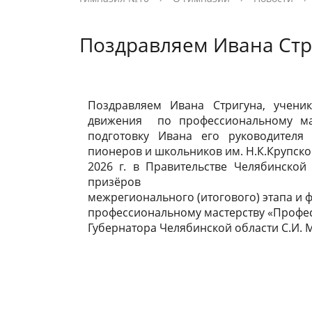
обучающихся
услуги
образова
Предметная лаборатория «Искусство»
Регистрация на подготовительные
Социаль
Акции
Заказать
Поздравляем Ивана Стри
курсы
Интеграция общего и дополнительного
Навигаторы детства
Новости Минпросвещения России
Доска по
Сетевой 
образования
Новости Минпросвещения России
Лето - 20
Материально-техническое обеспечение
Движение первых
Платные 
Меню
Вопросы 
и оснащенность образовательного
Поздравляем Ивана Стригуна, ученик
движения по профессиональному мас
процесса. Доступная среда
Стипенди
подготовку Ивана его руководителя
пионеров и школьников им. Н.К.Крупско
обучающ
2026 г. в Правительстве Челябинско
призёров
межрегионального (итогового) этапа и
профессиональному мастерству «Профе
Губернатора Челябинской области С.И.