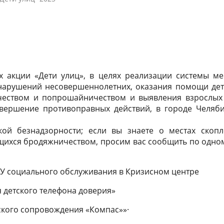
тельной организации
светская этика
специалистами
ные партнеры
 справку
Образовательные стандарты и
Контакты
Внешкольные мероприятия
Полезная информация
требования
чета
город
Олимпиады и конкурсы
Государственная итоговая аттес
26
Информация об образовательн
образовательные услуги
и ответы
Финансово-хозяйственная
Программа наставничества
программах и учебных планах, 
деятельность
ах акции «Дети улиц», в целях реализации системы м
программах учебных курсов,
нарушений несовершеннолетних, оказания помощи де
и и меры поддержки
Международное сотрудничеств
еством и попрошайничеством и выявления взрослых 
предметов, дисциплин (модулей
вершение противоправных действий, в городе Челяб
ихся
годовых календарных учебных
графиках
кой безнадзорности; если вы знаете о местах скопл
щихся бродяжничеством, просим вас сообщить по одно
МБУ социального обслуживания в Кризисном центре
я детского телефона доверия»
еского сопровождения «Компас»»·