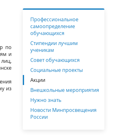
Руководство
Сетевое взаимодействие
ШСК
Нужно знать
Некоммерческий благотворительный
Профессиональное
фонд «ОПОРА»
тация
Педагогический состав
Анкетирование
Формирование профильных классов
самоопределение
обучающихся
ых
Приём обучающихся в
Вакантные места для приёма (перевода)
Штаб воспитательной работы
рабочих
образовательную организацию
Стипендии лучшим
обучающихся
ер по
ученикам
тям и
о
Организация питания в
Совет обучающихся
лиц,
),
инске
образовательной организации
Социальные проекты
Акции
ения
му из
Внешкольные мероприятия
Нужно знать
Новости Минпросвещения
России