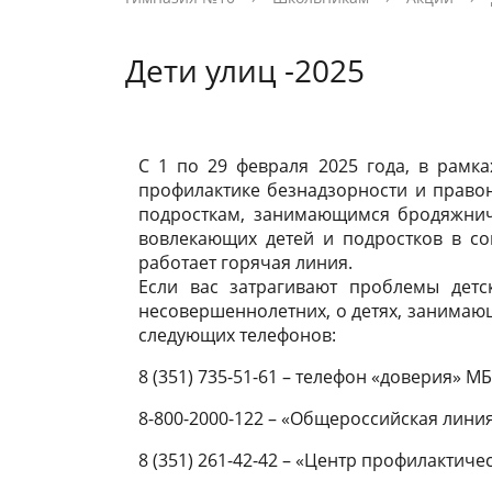
обучающихся
услуги
образова
Предметная лаборатория «Искусство»
Регистрация на подготовительные
Социаль
Акции
Заказать
Дети улиц -2025
курсы
Интеграция общего и дополнительного
Навигаторы детства
Новости Минпросвещения России
Доска по
Сетевой 
образования
Новости Минпросвещения России
Лето - 20
Материально-техническое обеспечение
Движение первых
Платные 
Меню
Вопросы 
и оснащенность образовательного
С 1 по 29 февраля 2025 года, в рамк
профилактике безнадзорности и право
процесса. Доступная среда
Стипенди
подросткам, занимающимся бродяжнич
вовлекающих детей и подростков в со
обучающ
работает горячая линия.
Если вас затрагивают проблемы детс
несовершеннолетних, о детях, занимаю
следующих телефонов:
8 (351) 735-51-61 – телефон «доверия» 
8-800-2000-122 – «Общероссийская лини
8 (351) 261-42-42 – «Центр профилактич