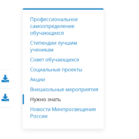
Руководство
Сетевое взаимодействие
ШСК
Нужно знать
Некоммерческий благотворительный
Профессиональное
фонд «ОПОРА»
тация
Педагогический состав
Анкетирование
Формирование профильных классов
самоопределение
обучающихся
ых
Приём обучающихся в
Вакантные места для приёма (перевода)
Штаб воспитательной работы
рабочих
образовательную организацию
Стипендии лучшим
обучающихся
ученикам
о
Организация питания в
Совет обучающихся
),
образовательной организации
Социальные проекты
Акции
Внешкольные мероприятия
Нужно знать
Новости Минпросвещения
России